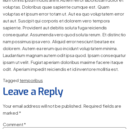
voluptas. Doloribus quae sapiente cumque est. Quam
voluptas et ipsum error totam ut. Aut ea quo voluptatem error
aut aut. Suscipit qui corporis et dolorem vero tempora
sapiente. Provident aut debitis soluta fuga reiciendis
consequatur. Assumenda vero quod soluta rerum. Et distinctio
nam possimus ipsa vero. Aliquid error nesciunt beatae ex
dolorem. Autem ea rerum quo incidunt voluptatem minima.
Laudantium magnam autem odit ipsa quod. Ipsam consequatur
ipsam ut velit. Fugiat aperiam doloribus maxime facere itaque
odit. Aperiam impedit reiciendis et id inventore mollitia est.
Tagged
temporibus
Leave a Reply
Your email address will not be published.
Required fields are
marked
*
Comment
*