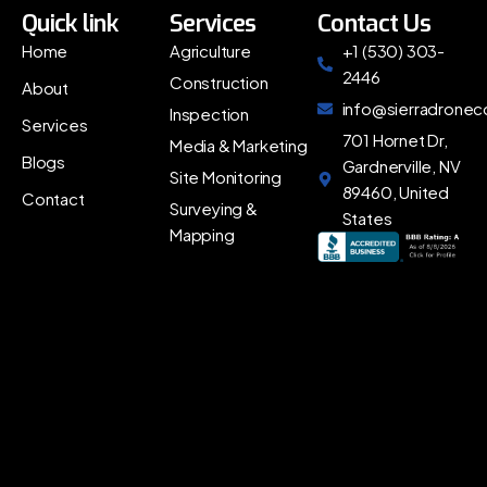
Quick link
Services
Contact Us
Home
Agriculture
+1 (530) 303-
2446
Construction
About
info@sierradrone
Inspection
Services
701 Hornet Dr,
Media & Marketing
Blogs
Gardnerville, NV
Site Monitoring
89460, United
Contact
Surveying &
States
Mapping